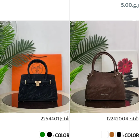
ر.ع.
5.00
تحديد أحد الخيارات
شنط 12242004
شنط 2254401
COLOR
COLOR