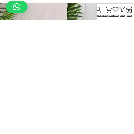
المتجر
الفلاتر
المفضلة
سلة التسوق
حسابي
شنط 51196
شنط 51198
COLOR
COLOR
إضافة إلى السلة
إضافة إلى السلة