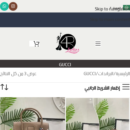
Skip to navigation
العربية
▼
Skip to main content
مرحبا بكم في فور ليدي حيث الأناقة
GUCCI
الرئيسية
البراندات
GUCCI
عرض ⁦3⁩ من كل النتائج
إظهار الشريط الجانبي