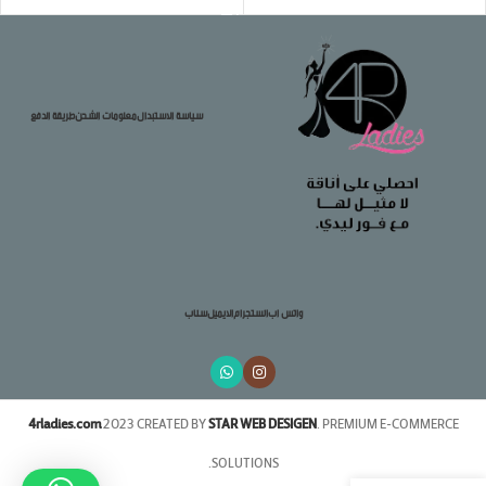
سياسة الاستبدال
معلومات الشحن
طريقة الدفع
واتس اب
انستجرام
الايميل
سناب
4rladies.com
2023 CREATED BY
STAR WEB DESIGEN
. PREMIUM E-COMMERCE
SOLUTIONS.