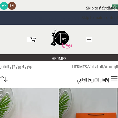
Skip to navigation
العربية
▼
Skip to main content
مرحبا بكم في فور ليدي حيث الأناقة
HERMES
الرئيسية
البراندات
HERMES
عرض ⁦4⁩ من كل النتائج
إظهار الشريط الجانبي