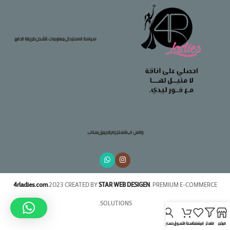
سياسة الاستبدال
معلومات الشحن
طريقة الدفع
واتس اب
انستجرام
الايميل
سناب
4rladies.com
2023 CREATED BY
STAR WEB DESIGEN
. PREMIUM E-COMMERCE
SOLUTIONS.
المتجر
الفلاتر
المفضلة
سلة التسوق
حسابي