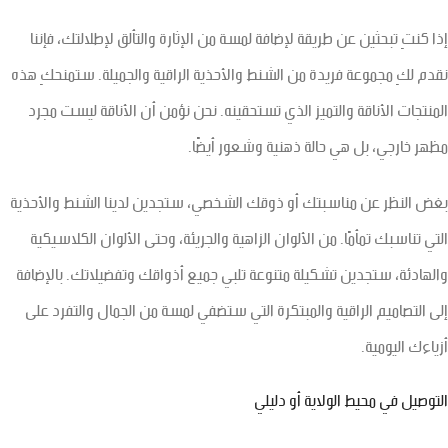
إذا كنتِ تبحثين عن طريقة لإضافة لمسة من الإثارة والتألق لإطلالتك، فإننا
نقدم لكِ مجموعة فريدة من الشنط والأحذية الراقية والجميلة. ستمنحكِ هذه
المنتجات الأناقة والتميز الذي تستحقينه. نحن نؤمن أن الأناقة ليست مجرد
مظهر خارجي، بل هي حالة ذهنية وشعور أيضًا.
بغض النظر عن مناسبتك أو ذوقك الشخصي، ستجدين لدينا الشنط والأحذية
التي تناسبك تمأمًا. من الألوان الزاهية والجريئة، وحتى الألوان الكلاسيكية
والهادئة، ستجدين تشكيلة متنوعة تلبي جميع أذواقك وتفضيلاتك. بالإضافة
إلى التصاميم الراقية والمبتكرة التي ستضفي لمسة من الجمال والتفرد على
أزياءك اليومية.
التوصيل في محيط الولاية أو دليلي