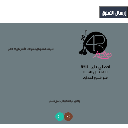
سياسة الاستبدال
معلومات الشحن
طريقة الدفع
واتس اب
انستجرام
الايميل
سناب