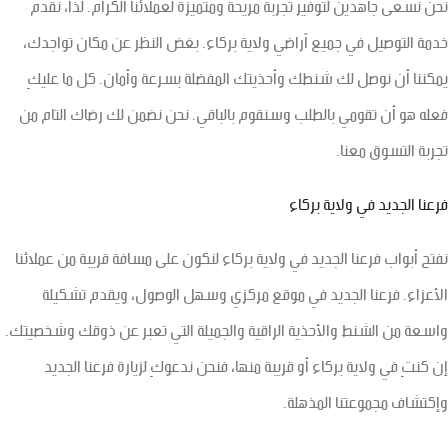
نحن نسعى جاهدين لتوفير تجربة مريحة ومتميزة لعملائنا الكرام. لذا، نقدم
خدمة التوصيل في جميع آراضي ولاية بركاء. بغض النظر عن مكان تواجدك،
يمكننا أن نوصل لك شنطك وأحذيتك المفضلة بسرعة وأمان. كل ما عليكِ
فعله هو أن تقومي بالطلب وسنقوم بالباقي. نحن نضمن لك رضاك التام من
تجربة التسوق معنا.
فرعنا الجديد في ولاية بركاء
نفتح أبواب فرعنا الجديد في ولاية بركاء لنكون على مسافة قريبة من عملائنا
الأعزاء. فرعنا الجديد في موقع مركزي وسهل الوصول، ويقدم تشكيلة
واسعة من الشنط والأحذية الراقية والجميلة التي تعبر عن ذوقك وشخصيتك.
إن كنتِ في ولاية بركاء أو قريبة منها، فنحن ندعوكِ لزيارة فرعنا الجديد
وإكتشاف مجموعتنا المذهلة.