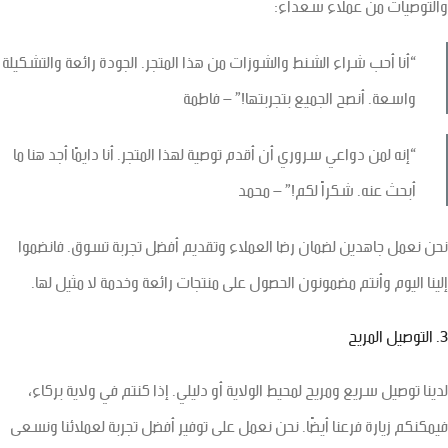
والتوصيات من عملاء سعداء:
“أنا أحب شراء الشنط والشوزات من هذا المتجر. الجودة رائعة والتشكيلة
واسعة. أنصح الجميع بتجربتها!” – فاطمة
“إنه لمن دواعي سروري أن أقدم توصية لهذا المتجر. أنا دايمًا أجد هنا ما
أبحث عنه. شكراً لكم!” – محمد
نحن نعمل جاهدين لضمان رضا العملاء وتقديم أفضل تجربة تسوق. فانضموا
إلينا اليوم وأنتم مضمونون الحصول على منتجات رائعة وخدمة لا مثيل لها.
3. التوصيل المريح
لدينا توصيل سريع ومريح لمحيط الولاية أو دليلي. إذا كنتم في ولاية بركاء،
فيمكنكم زيارة فرعنا أيضًا. نحن نعمل على توفير أفضل تجربة لعملائنا ونسعى