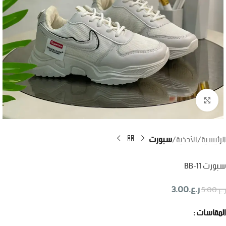
اضغط للتكبير
الرئيسية
الأحذية
سبورت
سبورت BB-11
ر.ع.
3.00
ر.ع.
5.00
المقاسات