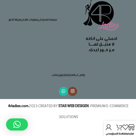
سياسة الاستبدال
معلومات الشحن
طريقة الدفع
واتس اب
انستجرام
الايميل
سناب
4rladies.com
2023 CREATED BY
STAR WEB DESIGEN
. PREMIUM E-COMMERCE
SOLUTIONS.
المتجر
المفضلة
سلة التسوق
حسابي