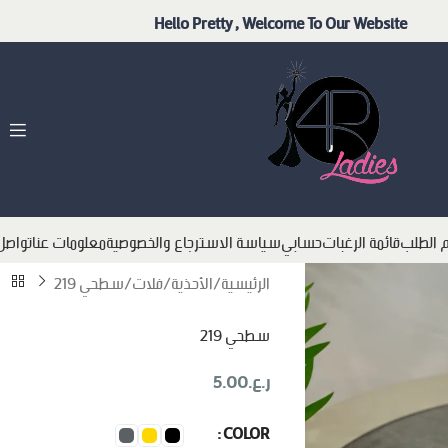
Hello Pretty , Welcome To Our Website
م الطلب
قائمة الرغبات
حسابي
سياسة الاسترجاع والخصوصية
معلومات عنا
تواصل
الرئيسية
الأحذية
فلات
سطحي 219
سطحي 219
ر.ع.
5.00
COLOR