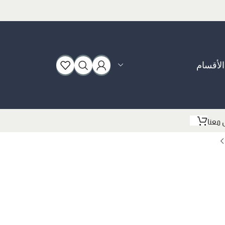
الأقسام
بوت
 معنا
سبورت
فلات
كعب