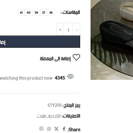
المقاسات
41
40
39
37
36
إضا
إضافة الى المفضلة
watching this product now!
4345
رمز المنتج:
STY219
التصنيفات:
الأحذية
,
فلات
Share: