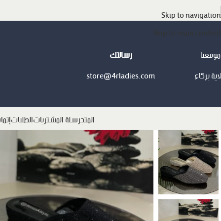
Skip to navigation
Skip to main content
موقعنا
رسالتك
اية بركاء
store@4rladies.com
المتجر
سلة المشتريات
الطلبات
إتما