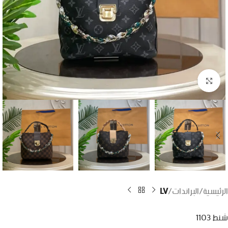
اضغط للتكبير
الرئيسية
البراندات
LV
شنط 1103