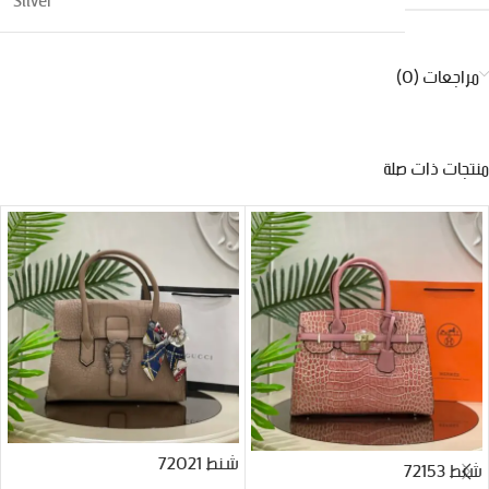
مراجعات (0)
منتجات ذات صلة
شنط 72021
شنط 72153