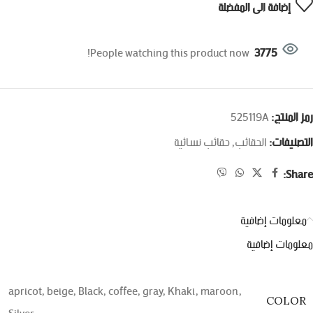
إضافة الى المفضلة
People watching this product now!
3775
رمز المنتج:
525119A
التصنيفات:
الحقائب
,
حقائب نسائية
Share:
معلومات إضافية
معلومات إضافية
apricot
,
beige
,
Black
,
coffee
,
gray
,
Khaki
,
maroon
,
COLOR
Silver