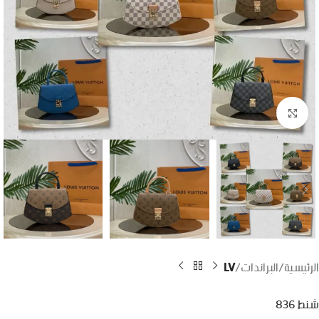
اضغط للتكبير
الرئيسية
البراندات
LV
شنط 836