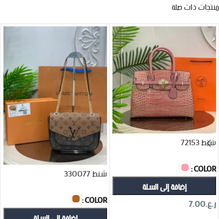
منتجات ذات صلة
شنط 72153
COLOR
شنط 330077
إضافة إلى السلة
COLOR
ر.ع.
7.00
إضافة إلى السلة