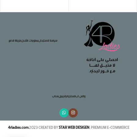
تحديد أحد الخيارات
سياسة الاستبدال
معلومات الشحن
طريقة الدفع
واتس اب
انستجرام
الايميل
سناب
4rladies.com
2023 CREATED BY
STAR WEB DESIGEN
. PREMIUM E-COMMERCE