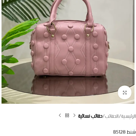
اضغط للتكبير
الرئيسية
الحقائب
حقائب نسائية
شنط B5128