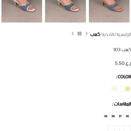
الرئيسية
الأحذية
كعب
كعب 103
ر.ع.
5.50
COLOR
المقاسات
39
38
37
36