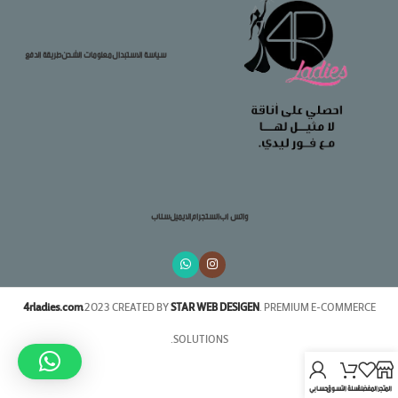
سياسة الاستبدال
معلومات الشحن
طريقة الدفع
واتس اب
انستجرام
الايميل
سناب
4rladies.com
2023 CREATED BY
STAR WEB DESIGEN
. PREMIUM E-COMMERCE
SOLUTIONS.
المتجر
المفضلة
سلة التسوق
حسابي