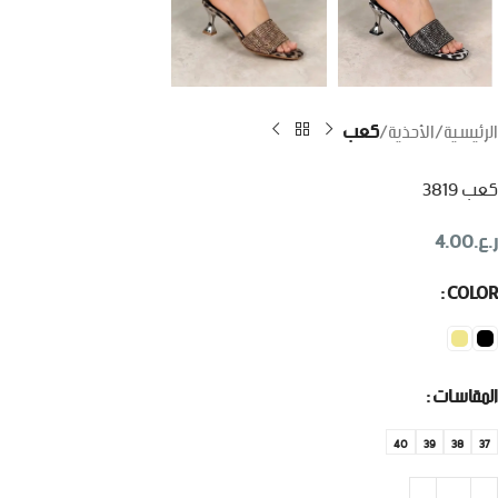
الرئيسية
الأحذية
كعب
كعب 3819
ر.ع.
4.00
COLOR
المقاسات
40
39
38
37