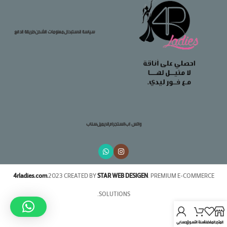
سياسة الاستبدال
معلومات الشحن
طريقة الدفع
واتس اب
انستجرام
الايميل
سناب
4rladies.com
2023 CREATED BY
STAR WEB DESIGEN
. PREMIUM E-COMMERCE
SOLUTIONS.
المتجر
المفضلة
سلة التسوق
حسابي