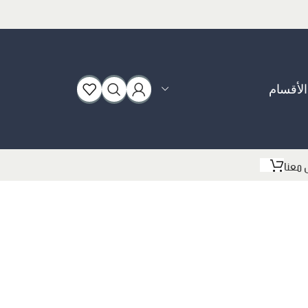
الأقسام
بوت
 معنا
سبورت
فلات
كعب