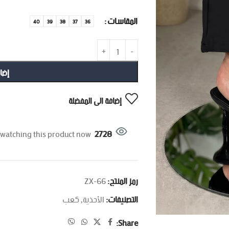
المقاسات
40
39
38
37
36
إضا
إضافة الى المفضلة
watching this product now!
2728
رمز المنتج:
ZX-66
التصنيفات:
الأحذية
,
كعب
Share: