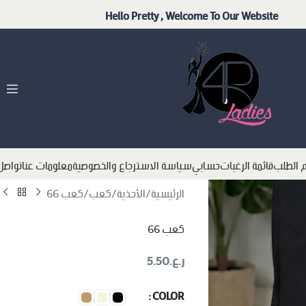
Hello Pretty , Welcome To Our Website
م الطلب
قائمة الرغبات
حسابي
سياسة الاسترجاع والخصوصية
معلومات عنا
تواصل
الرئيسية
الأحذية
كعب
كعب 66
كعب 66
ر.ع.
5.50
COLOR