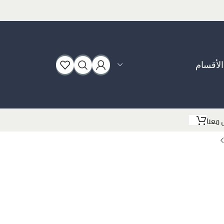
الأقسام
بوت
 معنا
سبورت
فلات
كعب