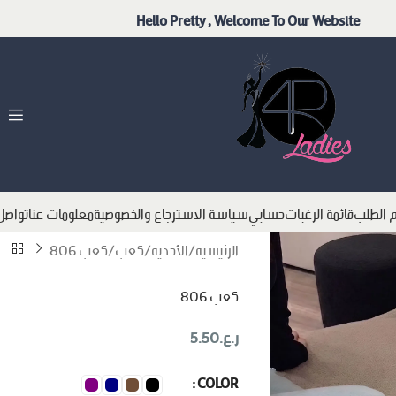
Hello Pretty , Welcome To Our Website
م الطلب
قائمة الرغبات
حسابي
سياسة الاسترجاع والخصوصية
معلومات عنا
تواصل
الرئيسية
الأحذية
كعب
كعب 806
كعب 806
ر.ع.
5.50
COLOR