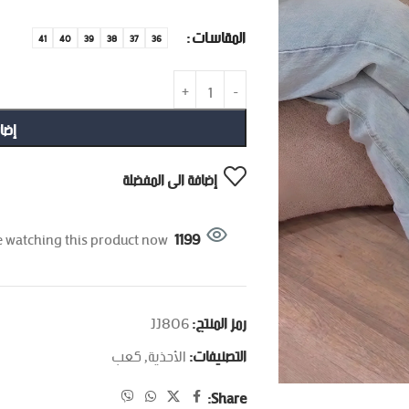
المقاسات
41
40
39
38
37
36
إضا
إضافة الى المفضلة
 watching this product now!
1199
رمز المنتج:
JJ806
التصنيفات:
الأحذية
,
كعب
Share: