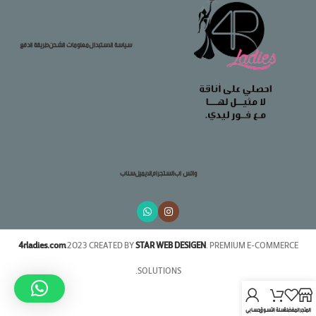
سياسة الاستبدال
معلومات الشحن
طريقة الدفع
واتس اب
انستجرام
الايميل
سناب
4rladies.com
2023 CREATED BY
STAR WEB DESIGEN
. PREMIUM E-COMMERCE
SOLUTIONS.
المتجر
المفضلة
سلة التسوق
حسابي