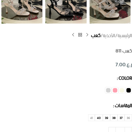
الرئيسية
الأحذية
كعب
كعب 811
ر.ع.
7.00
COLOR
المقاسات
41
40
39
38
37
36