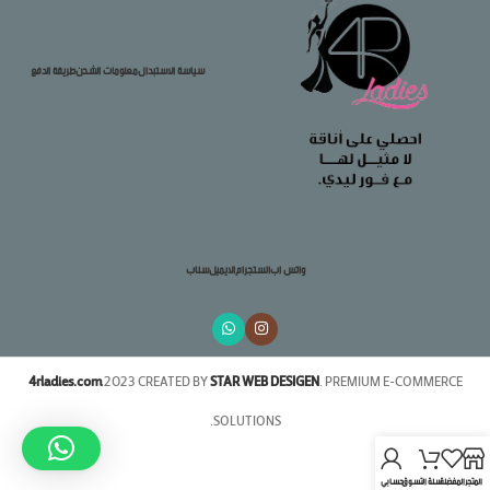
سياسة الاستبدال
معلومات الشحن
طريقة الدفع
واتس اب
انستجرام
الايميل
سناب
4rladies.com
2023 CREATED BY
STAR WEB DESIGEN
. PREMIUM E-COMMERCE
SOLUTIONS.
المتجر
المفضلة
سلة التسوق
حسابي