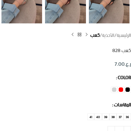
الرئيسية
الأحذية
كعب
كعب 828
ر.ع.
7.00
COLOR
المقاسات
41
40
39
38
37
36