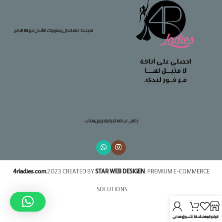
سياسة الاستبدال
معلومات الشحن
طريقة الدفع
واتس اب
انستجرام
الايميل
سناب
4rladies.com
2023 CREATED BY
STAR WEB DESIGEN
. PREMIUM E-COMMERCE
SOLUTIONS.
المتجر
المفضلة
سلة التسوق
حسابي