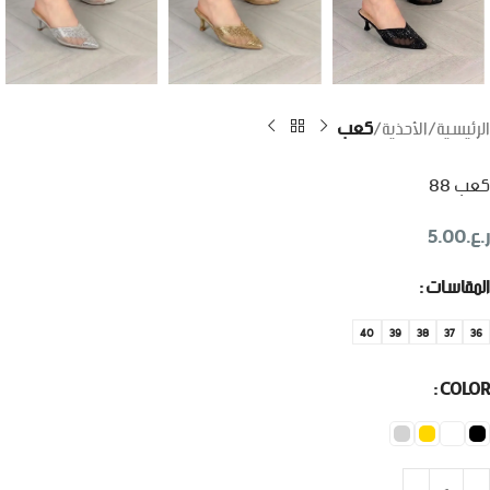
الرئيسية
الأحذية
كعب
كعب 88
ر.ع.
5.00
المقاسات
40
39
38
37
36
COLOR