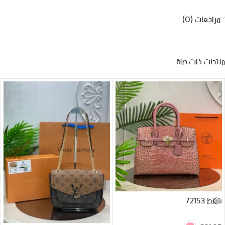
مراجعات (0)
منتجات ذات صلة
شنط 72153