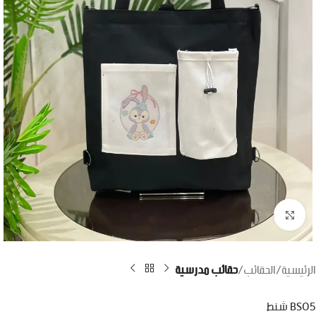
اضغط للتكبير
الرئيسية
الحقائب
حقائب مدرسية
BS05 شنط