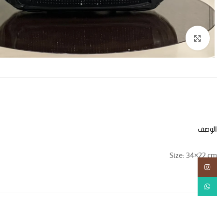
اضغط للتكبير
الوصف
Size: 34×22 cm
انستجرام
واتس اب