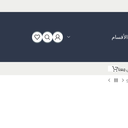
الأقسام
بوت
 معنا
سبورت
فلات
كعب