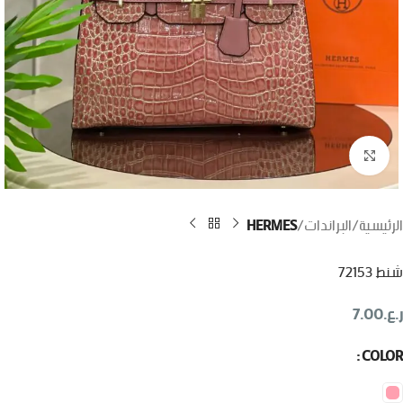
اضغط للتكبير
الرئيسية
البراندات
HERMES
شنط 72153
ر.ع.
7.00
COLOR