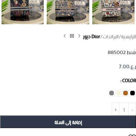
الرئيسية
البراندات
Dior ديور
شنط 885002
ر.ع.
7.00
COLOR
إضافة إلى السلة