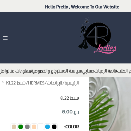
Hello Pretty , Welcome To Our Website
م الطلب
قائمة الرغبات
حسابي
سياسة الاسترجاع والخصوصية
معلومات عنا
تواصل
الرئيسية
البراندات
HERMES
شنط KL22
شنط KL22
ر.ع.
8.00
COLOR