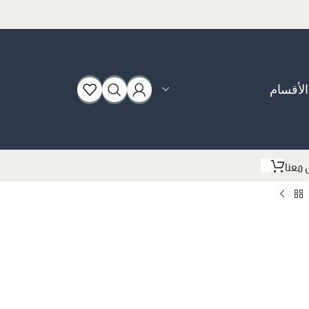
الأقسام
بوت
 معنا
سبورت
فلات
كعب